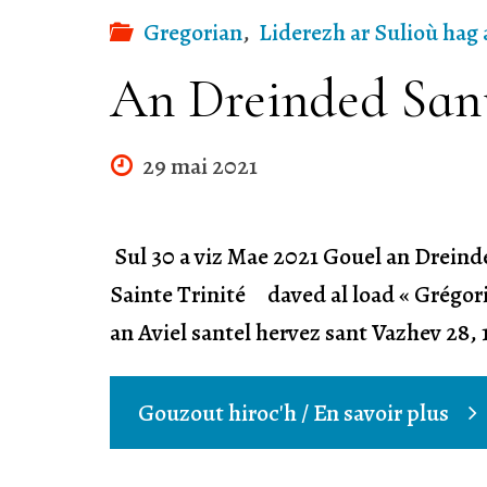
Gregorian
,
Liderezh ar Sulioù hag 
An Dreinded San
29 mai 2021
Sul 30 a viz Mae 2021 Gouel an Dreind
Sainte Trinité daved al load « Grégor
an Aviel santel hervez sant Vazhev 28,
"An
Gouzout hiroc'h / En savoir plus
Dre