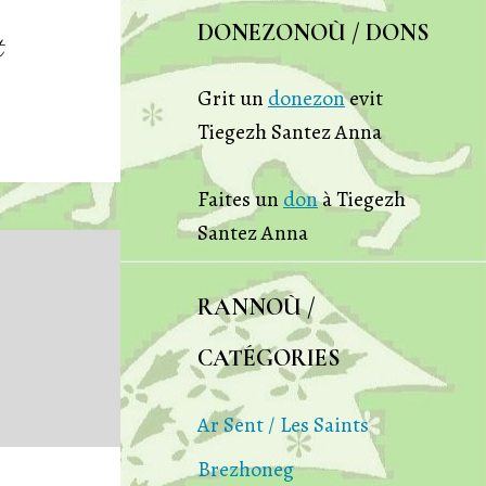
DONEZONOÙ / DONS
t
Grit un
donezon
evit
Tiegezh Santez Anna
Faites un
don
à Tiegezh
Santez Anna
RANNOÙ /
CATÉGORIES
Ar Sent / Les Saints
Brezhoneg