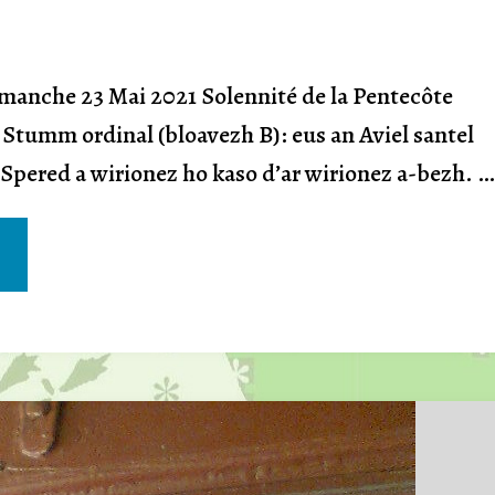
imanche 23 Mai 2021 Solennité de la Pentecôte
 Stumm ordinal (bloavezh B): eus an Aviel santel
r Spered a wirionez ho kaso d’ar wirionez a-bezh. …
nn"