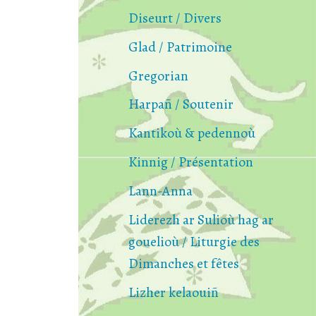
Diseurt / Divers
Glad / Patrimoine
Gregorian
Harpañ / Soutenir
Kantikoù & pedennoù
Kinnig / Présentation
Lann-Anna
Liderezh ar Sulioù hag ar
gouelioù / Liturgie des
Dimanches et fêtes
Lizher kelaouiñ