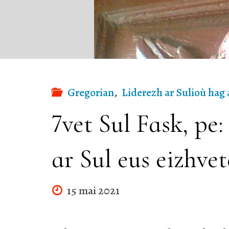
Gregorian
,
Liderezh ar Sulioù hag 
7vet Sul Fask, pe:
ar Sul eus eizhve
15 mai 2021