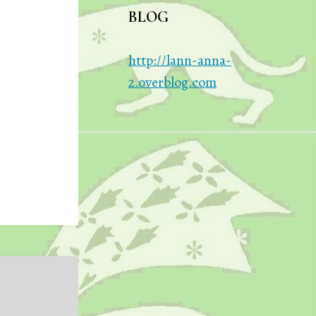
BLOG
http://lann-anna-
2.overblog.com