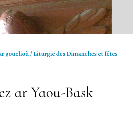
ar gouelioù / Liturgie des Dimanches et fêtes
tez ar Yaou-Bask