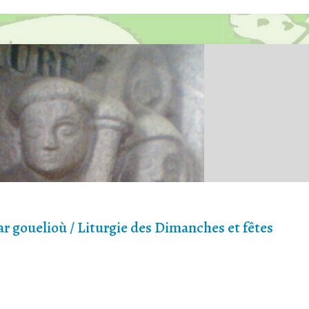
tel"
ar gouelioù / Liturgie des Dimanches et fêtes