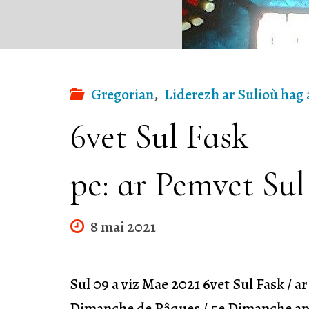
ar
Sul
eus
Gregorian
,
Liderezh ar Sulioù hag 
6vet Sul Fask
eiz
pe: ar Pemvet Su
ar
8 mai 2021
Yao
Bas
Sul 09 a viz Mae 2021 6vet Sul Fask /
Dimanche de Pâques / 5e Dimanche ap