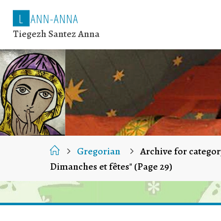
L
A
N
N
-
A
N
N
A
Tiegezh Santez Anna
Home
Gregorian
Archive for categor
Dimanches et fêtes"
(Page 29)