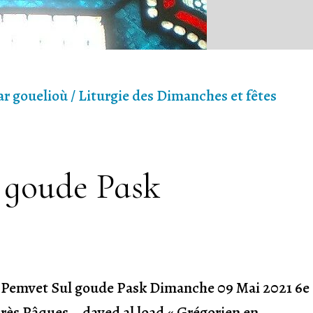
ar gouelioù / Liturgie des Dimanches et fêtes
hvetez
l goude Pask
u-
k"
 ar Pemvet Sul goude Pask Dimanche 09 Mai 2021 6e
rès Pâques daved al load « Grégorien en