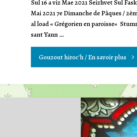
Sul 16 a viz Mae 2021 Seizhvet Sul Fas
Mai 2021 7e Dimanche de Pâques / 2è
al load « Grégorien en paroisse« Stumm
sant Yann …
"7ve
Gouzout hiroc'h / En savoir plus
Sul
Fas
pe: