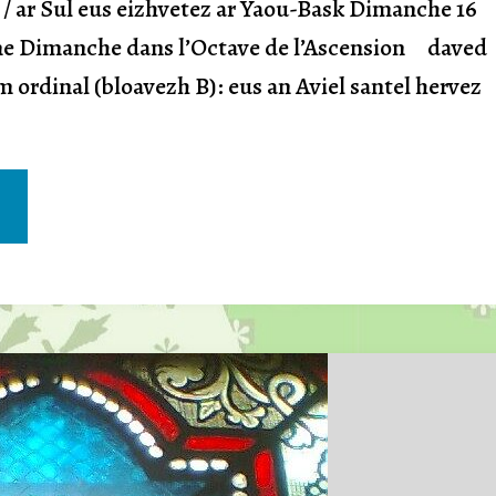
k / ar Sul eus eizhvetez ar Yaou-Bask Dimanche 16
me Dimanche dans l’Octave de l’Ascension daved
 ordinal (bloavezh B): eus an Aviel santel hervez
t
k,