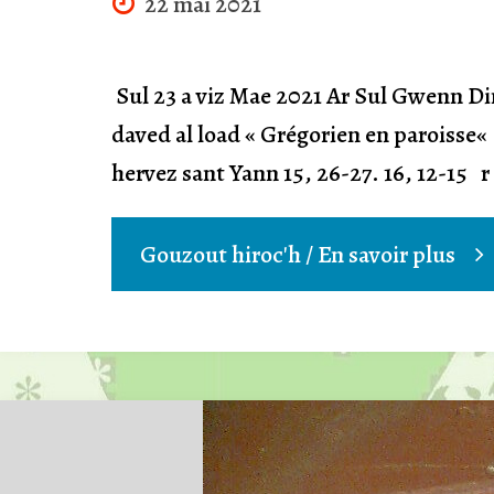
22 mai 2021
Sul 23 a viz Mae 2021 Ar Sul Gwenn D
daved al load « Grégorien en paroisse«
hervez sant Yann 15, 26-27. 16, 12-15 
"Ar
Gouzout hiroc'h / En savoir plus
Sul
Gwe