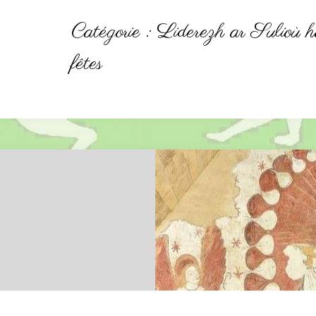
Catégorie :
Liderezh ar Sulioù h
fêtes