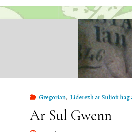
San
Gregorian
,
Liderezh ar Sulioù hag 
Ar Sul Gwenn