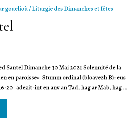
ar gouelioù / Liturgie des Dimanches et fêtes
tel
ed Santel Dimanche 30 Mai 2021 Solennité de la
ien en paroisse« Stumm ordinal (bloavezh B): eus
 16-20 adezit-int en anv an Tad, hag ar Mab, hag …
inded