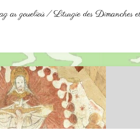
ag ar gouelioù / Liturgie des Dimanches e