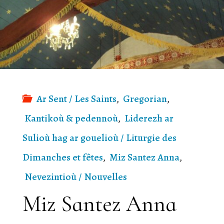
–
53"
Ar Sent / Les Saints
,
Gregorian
,
Kantikoù & pedennoù
,
Liderezh ar
Sulioù hag ar gouelioù / Liturgie des
Dimanches et fêtes
,
Miz Santez Anna
,
Nevezintioù / Nouvelles
Miz Santez Anna