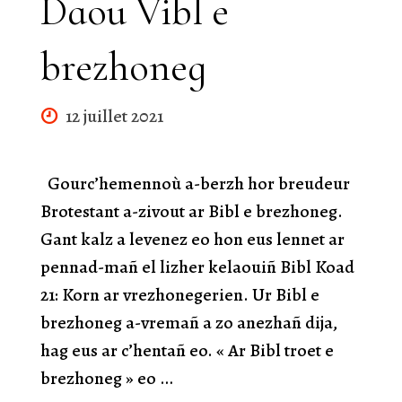
Daou Vibl e
Sizhuniek
brezhoneg
e
12 juillet 2021
brezhoneg
!
Gourc’hemennoù a-berzh hor breudeur
Brotestant a-zivout ar Bibl e brezhoneg.
/
Gant kalz a levenez eo hon eus lennet ar
pennad-mañ el lizher kelaouiñ Bibl Koad
Le
21: Korn ar vrezhonegerien. Ur Bibl e
brezhoneg a-vremañ a zo anezhañ dija,
premier
hag eus ar c’hentañ eo. « Ar Bibl troet e
brezhoneg » eo …
Livre