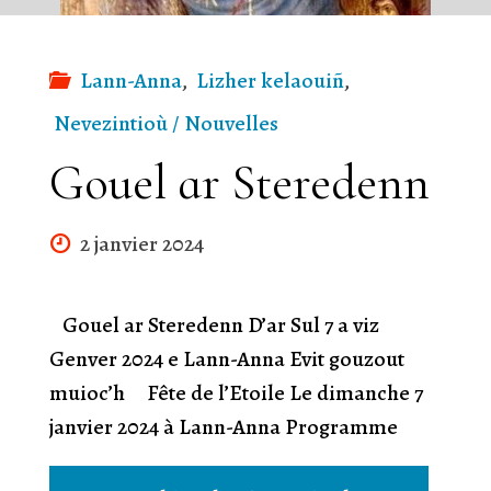
Lann-Anna
,
Lizher kelaouiñ
,
Nevezintioù / Nouvelles
Gouel ar Steredenn
2 janvier 2024
Gouel ar Steredenn D’ar Sul 7 a viz
Genver 2024 e Lann-Anna Evit gouzout
muioc’h Fête de l’Etoile Le dimanche 7
janvier 2024 à Lann-Anna Programme