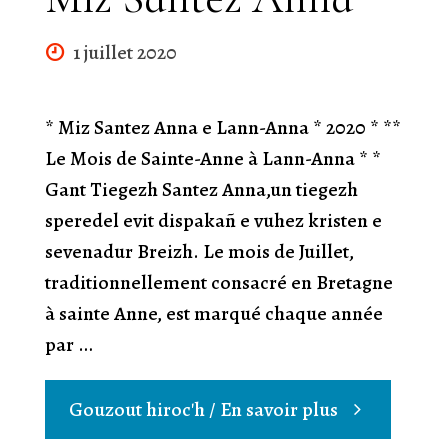
1 juillet 2020
* Miz Santez Anna e Lann-Anna * 2020 * **
Le Mois de Sainte-Anne à Lann-Anna * *
Gant Tiegezh Santez Anna,un tiegezh
speredel evit dispakañ e vuhez kristen e
sevenadur Breizh. Le mois de Juillet,
traditionnellement consacré en Bretagne
à sainte Anne, est marqué chaque année
par …
"Miz
Gouzout hiroc'h / En savoir plus