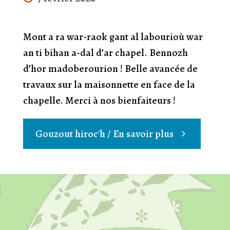
Mont a ra war-raok gant al labourioù war
an ti bihan a-dal d’ar chapel. Bennozh
d’hor madoberourion ! Belle avancée de
travaux sur la maisonnette en face de la
chapelle. Merci à nos bienfaiteurs !
"Araokaat
Gouzout hiroc'h / En savoir plus
al
labourioù
Avancée