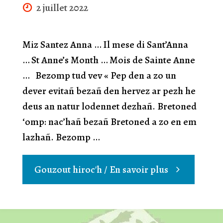
2 juillet 2022
Miz Santez Anna … Il mese di Sant’Anna
… St Anne’s Month … Mois de Sainte Anne
… Bezomp tud vev « Pep den a zo un
dever evitañ bezañ den hervez ar pezh he
deus an natur lodennet dezhañ. Bretoned
‘omp: nac’hañ bezañ Bretoned a zo en em
lazhañ. Bezomp …
"Miz
Gouzout hiroc'h / En savoir plus
Santez