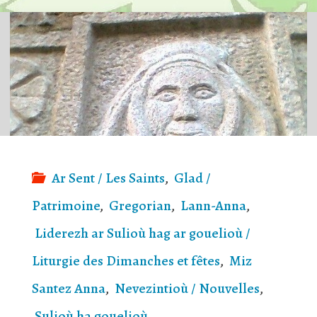
Ar Sent / Les Saints
,
Glad /
Patrimoine
,
Gregorian
,
Lann-Anna
,
Liderezh ar Sulioù hag ar gouelioù /
Liturgie des Dimanches et fêtes
,
Miz
Santez Anna
,
Nevezintioù / Nouvelles
,
Sulioù ha gouelioù