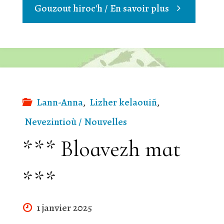
"Miz
Gouzout hiroc'h / En savoir plus
Santez
Anna
2025"
Lann-Anna
,
Lizher kelaouiñ
,
Nevezintioù / Nouvelles
*** Bloavezh mat
***
1 janvier 2025