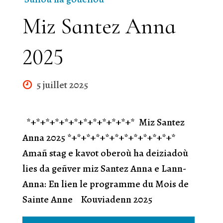
Miz Santez Anna
2025
5 juillet 2025
*+*+*+*+*+*+*+*+*+*+*+* Miz Santez
Anna 2025 *+*+*+*+*+*+*+*+*+*+*+*
Amañ stag e kavot oberoù ha deiziadoù
lies da geñver miz Santez Anna e Lann-
Anna: En lien le programme du Mois de
Sainte Anne Kouviadenn 2025