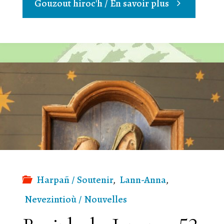
"Gouel
Gouzout hiroc'h / En savoir plus
ar
Steredenn"
Harpañ / Soutenir
,
Lann-Anna
,
Nevezintioù / Nouvelles