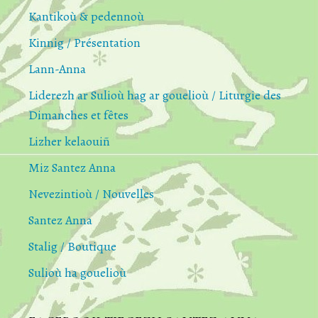
Kantikoù & pedennoù
Kinnig / Présentation
Lann-Anna
Liderezh ar Sulioù hag ar gouelioù / Liturgie des
Dimanches et fêtes
Lizher kelaouiñ
Miz Santez Anna
Nevezintioù / Nouvelles
Santez Anna
Stalig / Boutique
Sulioù ha gouelioù