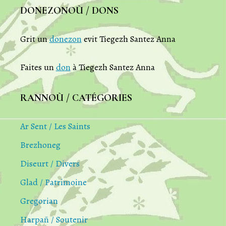
DONEZONOÙ / DONS
des
Grit un
donezon
evit Tiegezh Santez Anna
travaux"
Faites un
don
à Tiegezh Santez Anna
RANNOÙ / CATÉGORIES
Ar Sent / Les Saints
Brezhoneg
Diseurt / Divers
Glad / Patrimoine
Gregorian
Harpañ / Soutenir