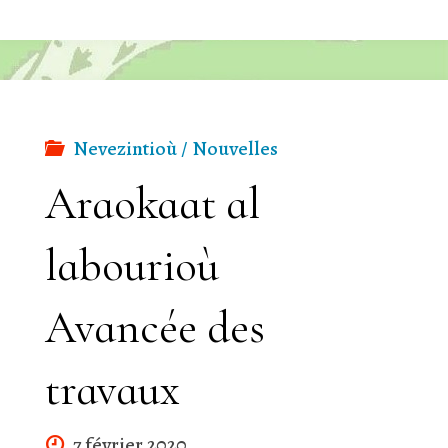
Santez
Anna"
Nevezintioù / Nouvelles
Araokaat al
labourioù
Avancée des
travaux
7 février 2020