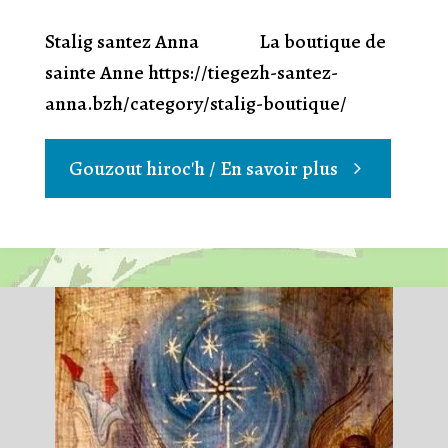
Stalig santez Anna La boutique de
sainte Anne https://tiegezh-santez-
anna.bzh/category/stalig-boutique/
"***
Gouzout hiroc'h / En savoir plus
Bloavezh
mat
***"