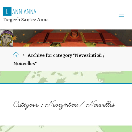
L
A
N
N
-
A
N
N
A
Tiegezh Santez Anna
Home
Archive for category "Nevezintioù /
Nouvelles"
Catégorie :
Nevezintioù / Nouvelles