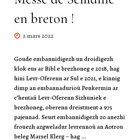
en breton !
2 mars 2022
Goude embannidigezh un droidigezh
klok eus ar Bibl e brezhoneg e 2018, hag
hini Levr-Oferenn ar Sul e 2021, e kinnig
dimp an embannadurioù Penkermin ar
c’hentañ Levr-Oferenn Sizhuniek e
brezhoneg, oberenn dreistment a 975
pajennad. Seurt embannidigezh zo anezhi
frouezh azgweladur levrennoù an Aotrou
beleg Marsel Klerg – hag …