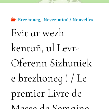
Anna"
Brezhoneg
,
Nevezintioù / Nouvelles
Evit ar wezh
kentañ, ul Levr-
Oferenn Sizhuniek
e brezhoneg ! / Le
premier Livre de
Messe de Semaine