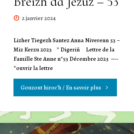
Breizh da Jezuz – 53
2 janvier 2024
Lizher Tiegezh Santez Anna Niverenn 53 –
Miz Kerzu 2023 * Digeriñ Lettre de la
Famille Ste Anne n°53 Décembre 2023 —-
*ouvrir la lettre
"Breizh
Gouzout hiroc'h / En savoir plus
da
Jezuz