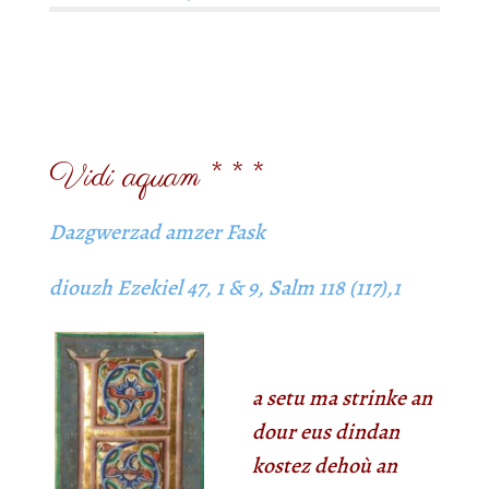
Vidi aquam * * *
Dazgwerzad amzer Fask
diouzh Ezekiel 47, 1 & 9, Salm 118 (117),1
a setu ma strinke an
dour eus dindan
kostez dehoù an