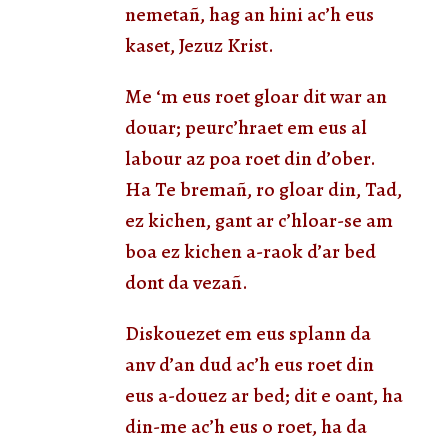
nemetañ, hag an hini ac’h eus
kaset, Jezuz Krist.
Me ‘m eus roet gloar dit war an
douar; peurc’hraet em eus al
labour az poa roet din d’ober.
Ha Te bremañ, ro gloar din, Tad,
ez kichen, gant ar c’hloar-se am
boa ez kichen a-raok d’ar bed
dont da vezañ.
Diskouezet em eus splann da
anv d’an dud ac’h eus roet din
eus a-douez ar bed; dit e oant, ha
din-me ac’h eus o roet, ha da