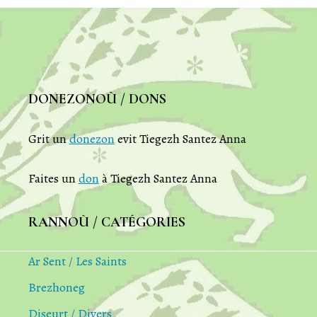
DONEZONOÙ / DONS
Grit un
donezon
evit Tiegezh Santez Anna
Faites un
don
à Tiegezh Santez Anna
RANNOÙ / CATÉGORIES
Ar Sent / Les Saints
Brezhoneg
Diseurt / Divers