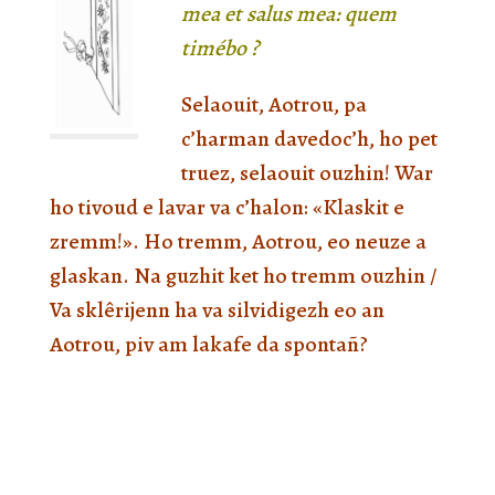
mea et salus mea: quem
timébo ?
Selaouit, Aotrou, pa
c’harman davedoc’h, ho pet
truez, selaouit ouzhin! War
ho tivoud e lavar va c’halon: «Klaskit e
zremm!». Ho tremm, Aotrou, eo neuze a
glaskan. Na guzhit ket ho tremm ouzhin /
Va sklêrijenn ha va silvidigezh eo an
Aotrou, piv am lakafe da spontañ?