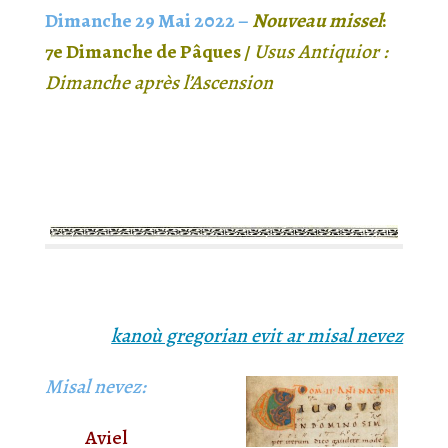
Dimanche
29
Mai
2022 –
Nouveau missel
:
7
e Dimanche de
Pâques /
Usus Antiquior :
Dimanche
après
l’Ascension
kanoù gregorian evit ar misal nevez
Misal nevez:
Aviel