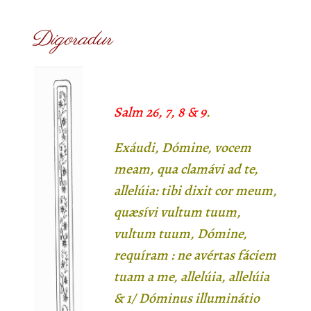
Digor
adur
S
alm 26, 7, 8 & 9
.
Exáudi, Dómine, vocem
meam, qua clamávi ad te,
allelúia: tibi dixit cor meum,
quæsívi vultum tuum,
vultum tuum, Dómine,
requíram : ne avértas fáciem
tuam a me, allelúia, allelúia
&
1/
Dóminus illuminátio