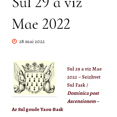
Sul 29 a viz
Mae 2022
28 mai 2022
Sul
29
a viz
Mae
2022 –
Seiz
h
vet
Sul Fask /
Dominica post
Ascensionem
–
A
r Sul
goude
Yaou-Bask