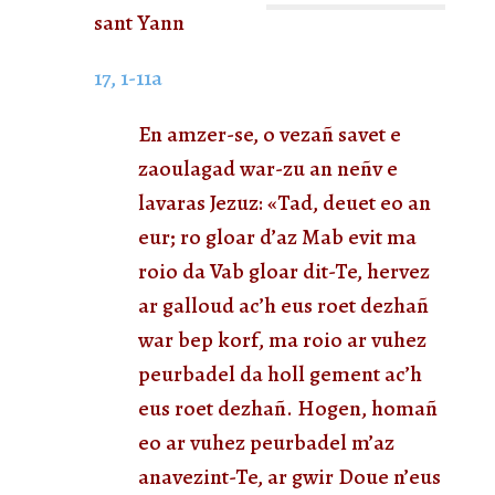
sant Yann
17, 1-11a
En amzer-se, o vezañ savet e
zaoulagad war-zu an neñv e
lavaras Jezuz: «Tad, deuet eo an
eur; ro gloar d’az Mab evit ma
roio da Vab gloar dit-Te, hervez
ar galloud ac’h eus roet dezhañ
war bep korf, ma roio ar vuhez
peurbadel da holl gement ac’h
eus roet dezhañ. Hogen, homañ
eo ar vuhez peurbadel m’az
anavezint-Te, ar gwir Doue n’eus