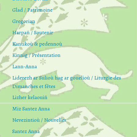
Glad / Patrimoine
Gregorian
Harpañ / Soutenir
Kantikoù & pedennoù
Kinnig / Présentation
Lann-Anna
Liderezh ar Sulioù hag ar gouelioù / Liturgie des
Dimanches et fêtes
Lizher kelaouiñ
Miz Santez Anna
Nevezintioù / Nouvelles
Santez Anna