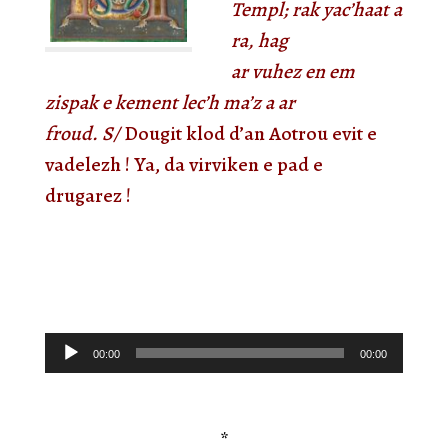
Templ; rak yac’haat a
ra, hag
ar vuhez en em
zispak e kement lec’h ma’z a ar
froud. S/
Dougit klod d’an Aotrou evit e
vadelezh ! Ya, da virviken e pad e
drugarez !
Lecteur
00:00
00:00
audio
*