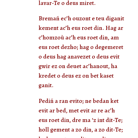
lavar-Te o deus miret.
Bremañ ec’h ouzont e teu diganit
kement ac’h eus roet din. Hag ar
c’homzoù ac’h eus roet din, am
eus roet dezho; hag o degemeret
o deus hag anavezet o deus evit
gwir ez on deuet ac’hanout, ha
kredet o deus ez on bet kaset
ganit.
Pediñ a ran evito; ne bedan ket
evit ar bed, met evit ar re ac’h
eus roet din, dre ma ‘z int dit-Te;
holl gement a zo din, a zo dit-Te;