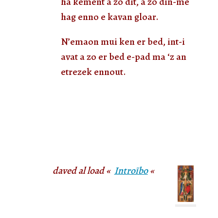
ha kement a zo dit, a zo din-me
hag enno e kavan gloar.
N’emaon mui ken er bed, int-i
avat a zo er bed e-pad ma ‘z an
etrezek ennout.
daved al load «
Introïbo
«