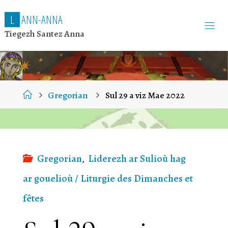
L
A
N
N
-
A
N
N
A
Tiegezh Santez Anna
Home
Gregorian
Sul 29 a viz Mae 2022
Gregorian
,
Liderezh ar Sulioù hag
ar gouelioù / Liturgie des Dimanches et
fêtes