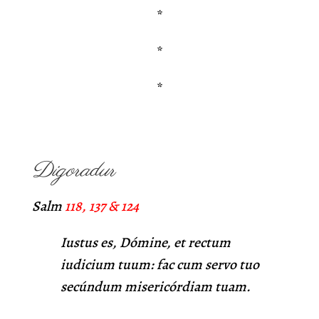
*
*
*
Digoradur
Salm
118, 137 & 124
Iustus es, Dómine, et rectum
iudicium tuum: fac cum servo tuo
secúndum misericórdiam tuam.