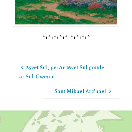
*+*+*+*+*+*+*+*+*
25vet Sul, pe: Ar 16vet Sul goude
ar Sul-Gwenn
Sant Mikael Arc’hael