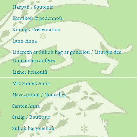
Harpañ / Soutenir
Kantikoù & pedennoù
Kinnig / Présentation
Lann-Anna
Liderezh ar Sulioù hag ar gouelioù / Liturgie des
Dimanches et fêtes
Lizher kelaouiñ
Miz Santez Anna
Nevezintioù / Nouvelles
Santez Anna
Stalig / Boutique
Sulioù ha gouelioù