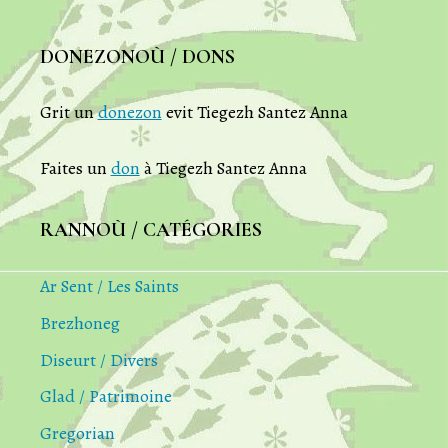
DONEZONOÙ / DONS
Grit un
donezon
evit Tiegezh Santez Anna
Faites un
don
à Tiegezh Santez Anna
RANNOÙ / CATÉGORIES
Ar Sent / Les Saints
Brezhoneg
Diseurt / Divers
Glad / Patrimoine
Gregorian