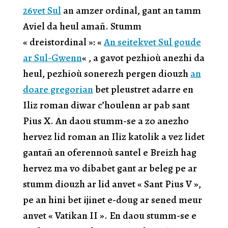
26vet Sul
an amzer ordinal, gant an tamm
Aviel da heul amañ. Stumm
« dreistordinal »: «
An seitekvet Sul goude
ar Sul-Gwenn
« , a gavot pezhioù anezhi da
heul, pezhioù sonerezh pergen diouzh
an
doare gregorian
bet pleustret adarre en
Iliz roman diwar c’houlenn ar pab sant
Pius X. An daou stumm-se a zo anezho
hervez lid roman an Iliz katolik a vez lidet
gantañ an oferennoù santel e Breizh hag
hervez ma vo dibabet gant ar beleg pe ar
stumm diouzh ar lid anvet « Sant Pius V »,
pe an hini bet ijinet e-doug ar sened meur
anvet « Vatikan II ». En daou stumm-se e