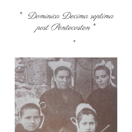
*
Dominica Decima septima
post Pentecosten
*
*