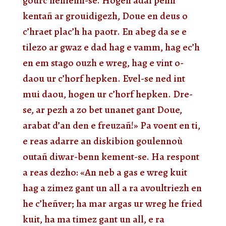
gourc’hemenn-se. Hogen adal penn
kentañ ar grouidigezh, Doue en deus o
c’hraet plac’h ha paotr. En abeg da se e
tilezo ar gwaz e dad hag e vamm, hag ec’h
en em stago ouzh e wreg, hag e vint o-
daou ur c’horf hepken. Evel-se ned int
mui daou, hogen ur c’horf hepken. Dre-
se, ar pezh a zo bet unanet gant Doue,
arabat d’an den e freuzañ!» Pa voent en ti,
e reas adarre an diskibion goulennoù
outañ diwar-benn kement-se. Ha respont
a reas dezho: «An neb a gas e wreg kuit
hag a zimez gant un all a ra avoultriezh en
he c’heñver; ha mar argas ur wreg he fried
kuit, ha ma timez gant un all, e ra