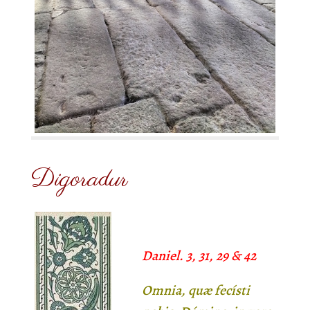
Digoradur
Daniel. 3, 31, 29 & 42
Omnia, quæ fecísti