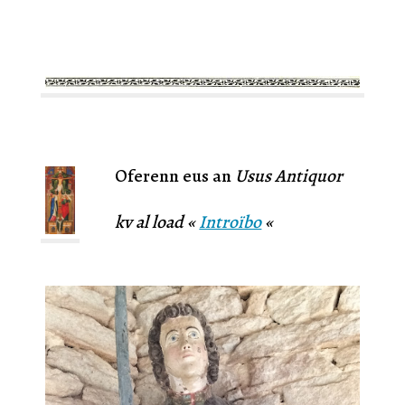
Oferenn eus an
Usus Antiquor
kv al load «
Introïbo
«