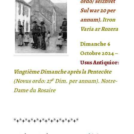
ordo/
seizh
ve
t
Sul
war 20
per
annum).
Itron
Varia ar Rozera
Dimanche
6
Octobre
202
4
–
Usus Antiquior:
Vingtième Dimanche après la Pentecôte
e
(Novus ordo:
2
7
Dim.
per annu
m
). Notre-
Dame du Rosaire
*+*+*+*+*+*+*+*+*+*+*+*