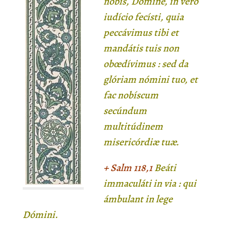
nobis, Dómine, in vero
iudício fecísti, quia
peccávimus tibi et
mandátis tuis non
obœdívimus : sed da
glóriam nómini tuo, et
fac nobíscum
secúndum
multitúdinem
misericórdiæ tuæ.
+ Salm
118,1
Beáti
immaculáti in via : qui
ámbulant in lege
Dómini.