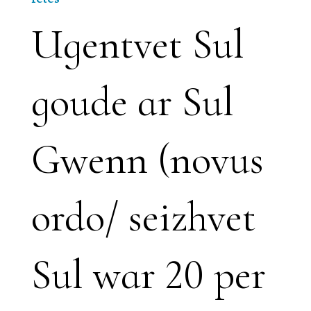
Ugentvet Sul
goude ar Sul
Gwenn (novus
ordo/ seizhvet
Sul war 20 per