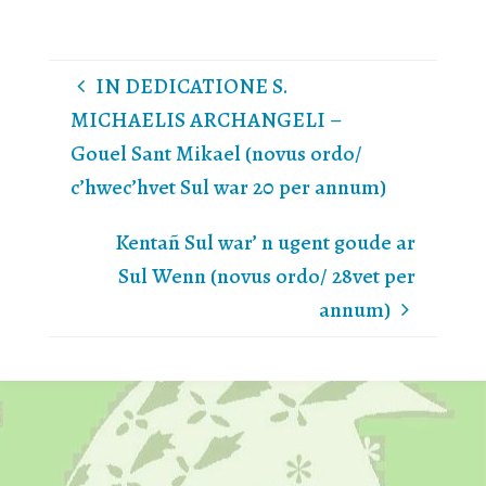
IN DEDICATIONE S.
MICHAELIS ARCHANGELI –
Gouel Sant Mikael (novus ordo/
c’hwec’hvet Sul war 20 per annum)
Kentañ Sul war’ n ugent goude ar
Sul Wenn (novus ordo/ 28vet per
annum)