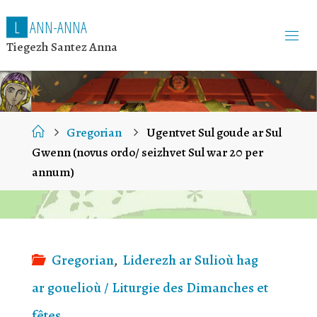
L
A
N
N
-
A
N
N
A
Tiegezh Santez Anna
Home
Gregorian
Ugentvet Sul goude ar Sul
Gwenn (novus ordo/ seizhvet Sul war 20 per
annum)
Gregorian
,
Liderezh ar Sulioù hag
ar gouelioù / Liturgie des Dimanches et
fêtes