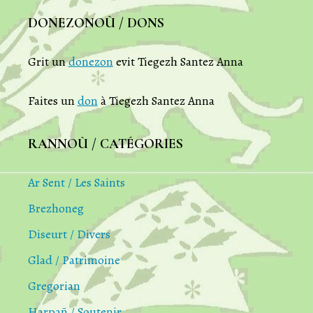
DONEZONOÙ / DONS
Grit un
donezon
evit Tiegezh Santez Anna
Faites un
don
à Tiegezh Santez Anna
RANNOÙ / CATÉGORIES
Ar Sent / Les Saints
Brezhoneg
Diseurt / Divers
Glad / Patrimoine
Gregorian
Harpañ / Soutenir