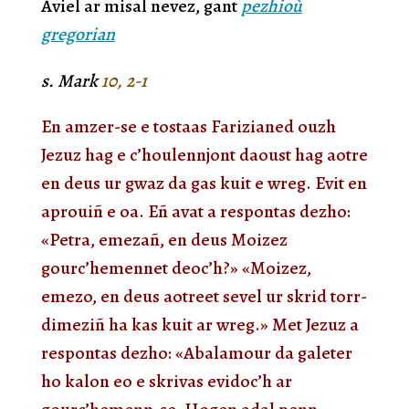
Aviel ar misal nevez, gant
pezhioù
gregorian
s.
Mark
10, 2-1
En amzer-se e tostaas Farizianed ouzh
Jezuz hag e c’houlennjont daoust hag aotre
en deus ur gwaz da gas kuit e wreg. Evit en
aprouiñ e oa. Eñ avat a respontas dezho:
«Petra, emezañ, en deus Moizez
gourc’hemennet deoc’h?» «Moizez,
emezo, en deus aotreet sevel ur skrid torr-
dimeziñ ha kas kuit ar wreg.» Met Jezuz a
respontas dezho: «Abalamour da galeter
ho kalon eo e skrivas evidoc’h ar