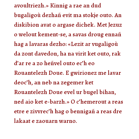
avoultriezh.» Kinnig a rae an dud
bugaligoù dezhañ evit ma stokje outo. An
diskibion avat o argase dichek. Met Jezuz
o welout kement-se, a savas droug ennañ
hag a lavaras dezho: «Lezit ar vugaligoù
da zont davedon, ha na virit ket outo, rak
d’ar re a zo heñvel outo ec’h eo
Rouantelezh Doue. E gwirionez me lavar
deoc’h, an neb na zegemer ket
Rouantelezh Doue evel ur bugel bihan,
ned aio ket e-barzh.» O c’hemerout a reas
etre e zivvrec’h hag o bennigañ a reas dre
lakaat e zaouarn warno.