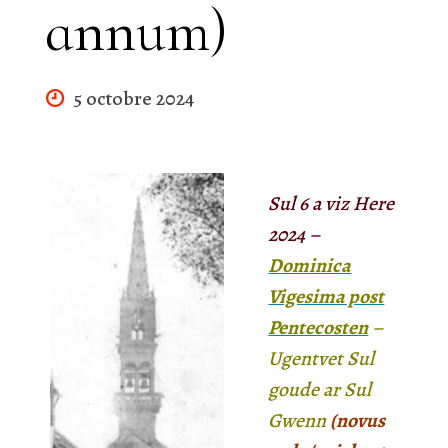
annum)
5 octobre 2024
Sul
6
a viz
Here
202
4
–
Dominica
Vigesima post
Pentecosten
–
Ugentvet Sul
goude ar Sul
Gwenn
(novus