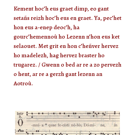
Kement hoc’h eus graet dimp, eo gant
setañs reizh hoc’h eus en graet. Ya, pec’het
hon eus a-enep deoc’h, ha
gourc’hemennoù ho Lezenn n’hon eus ket
selaouet. Met grit en hon c’heñver hervez
ho madelezh, hag hervez braster ho
trugarez. / Gwenn o bed ar re a zo pervezh
o hent, ar re a gerzh gant lezenn an
Aotroù.