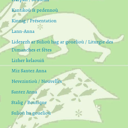
Kantikoù & pedennoù
Kinnig / Présentation
Lann-Anna
Liderezh ar Sulioù hag ar gouelioù / Liturgie des
Dimanches et fêtes
Lizher kelaouiñ
Miz Santez Anna
Nevezintioù / Nouvelles
Santez Anna
Stalig / Boutique
Sulioù ha gouelioù