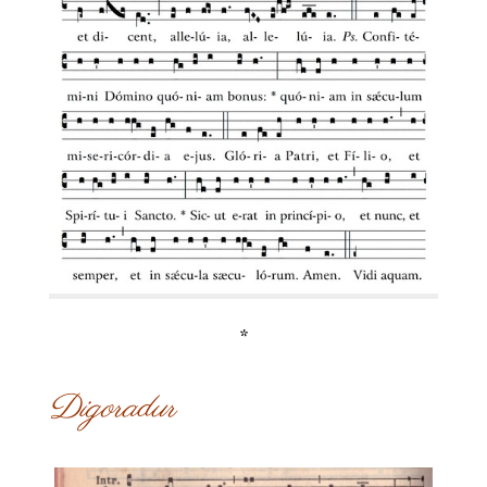
*
Digoradur