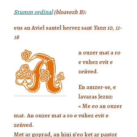
Stumm ordinal
(bloavezh B):
eus an Aviel santel hervez sant
Yann 10, 11-
18
n ouzer mat a ro
e vuhez evit e
zeñved.
En amzer-se, e
lavaras Jezuz:
« Me eo an ouzer
mat. An ouzer mat a ro e vuhez evit e
zeñved.
Met ar goprad, an hini n’eo ket ar pastor