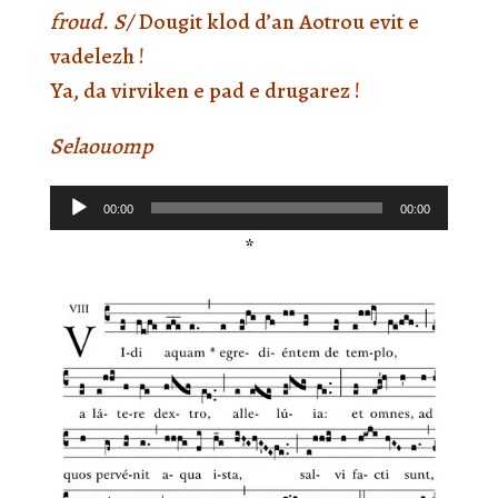
froud. S/
Dougit klod d’an Aotrou evit e
vadelezh !
Ya, da virviken e pad e drugarez !
Selaouomp
Lecteur
00:00
00:00
audio
*