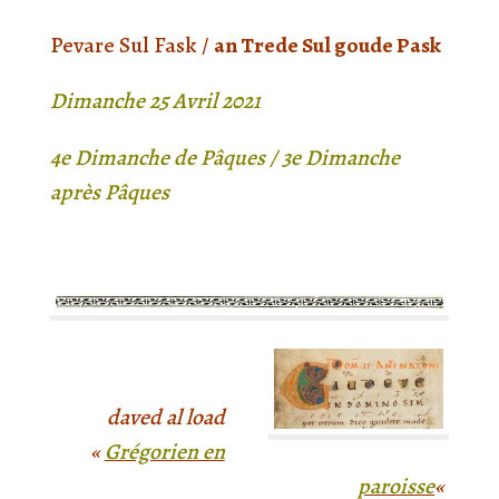
Pevare Sul Fask /
an Trede Sul goude Pask
Dimanche 25 Avril 2021
4e Dimanche de Pâques / 3e Dimanche
après Pâques
daved al load
«
Grégorien en
paroisse
«