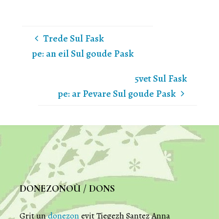
Trede Sul Fask
pe: an eil Sul goude Pask
5vet Sul Fask
pe: ar Pevare Sul goude Pask
DONEZONOÙ / DONS
Grit un
donezon
evit Tiegezh Santez Anna