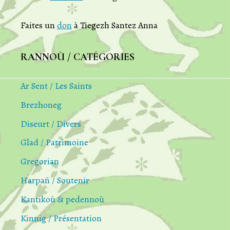
Faites un
don
à Tiegezh Santez Anna
RANNOÙ / CATÉGORIES
Ar Sent / Les Saints
Brezhoneg
Diseurt / Divers
Glad / Patrimoine
Gregorian
Harpañ / Soutenir
Kantikoù & pedennoù
Kinnig / Présentation