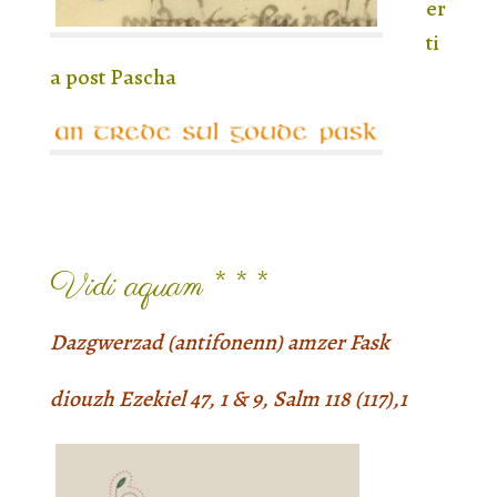
er
ti
a post Pascha
Vidi aquam * * *
Dazgwerzad (antifonenn) amzer Fask
diouzh Ezekiel 47, 1 & 9, Salm 118 (117),1