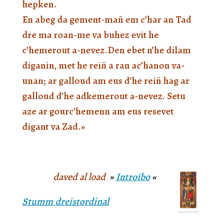
hepken.
En abeg da gement-mañ em c’har an Tad
dre ma roan-me va buhez evit he
c’hemerout a-nevez.Den ebet n’he dilam
diganin, met he reiñ a ran ac’hanon va-
unan; ar galloud am eus d’he reiñ hag ar
galloud d’he adkemerout a-nevez. Setu
aze ar gourc’hemenn am eus resevet
digant va Zad.»
daved al load
»
Introïbo
«
Stumm dreistordinal