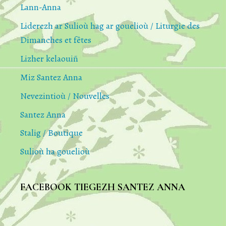
Lann-Anna
Liderezh ar Sulioù hag ar gouelioù / Liturgie des
Dimanches et fêtes
Lizher kelaouiñ
Miz Santez Anna
Nevezintioù / Nouvelles
Santez Anna
Stalig / Boutique
Sulioù ha gouelioù
FACEBOOK TIEGEZH SANTEZ ANNA