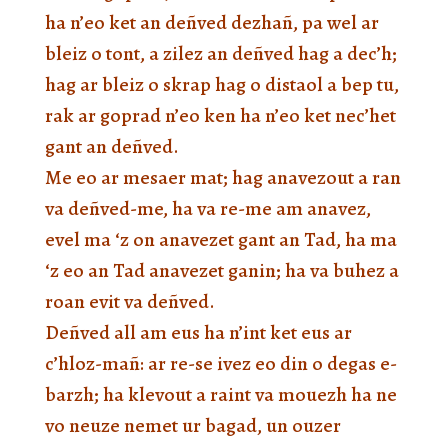
ha n’eo ket an deñved dezhañ, pa wel ar
bleiz o tont, a zilez an deñved hag a dec’h;
hag ar bleiz o skrap hag o distaol a bep tu,
rak ar goprad n’eo ken ha n’eo ket nec’het
gant an deñved.
Me eo ar mesaer mat; hag anavezout a ran
va deñved-me, ha va re-me am anavez,
evel ma ‘z on anavezet gant an Tad, ha ma
‘z eo an Tad anavezet ganin; ha va buhez a
roan evit va deñved.
Deñved all am eus ha n’int ket eus ar
c’hloz-mañ: ar re-se ivez eo din o degas e-
barzh; ha klevout a raint va mouezh ha ne
vo neuze nemet ur bagad, un ouzer