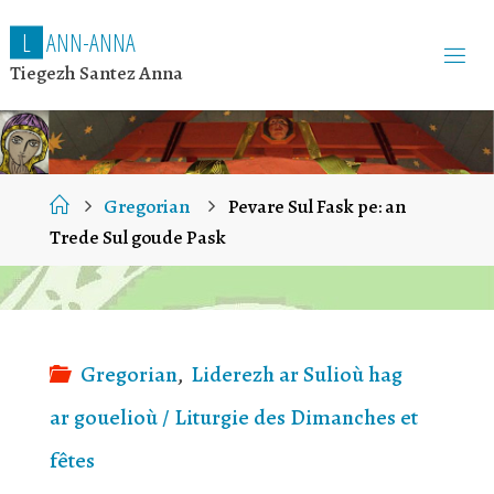
L
A
N
N
-
A
N
N
A
Tiegezh Santez Anna
Home
Gregorian
Pevare Sul Fask pe: an
Trede Sul goude Pask
Gregorian
,
Liderezh ar Sulioù hag
ar gouelioù / Liturgie des Dimanches et
fêtes