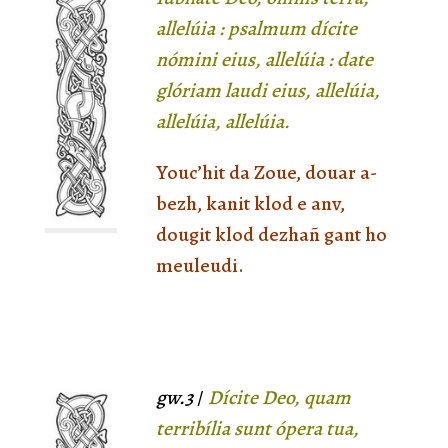
allelúia : psalmum dícite
nómini eius, allelúia : date
glóriam laudi eius, allelúia,
allelúia, allelúia.
Youc’hit da Zoue, douar a-
bezh, kanit klod e anv,
dougit klod dezhañ gant ho
meuleudi.
gw.3
/
Dícite Deo, quam
terribília sunt ópera tua,