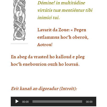
Dómine! in multitúdine
virtútis tuæ mentiéntur tibi
inimíci tui.
Lavarit da Zoue: « Pegen
estlammus hoc’h oberoù,
Aotrou!
En abeg da vrasted ho kalloud e pleg
hoc’h enebourion ouzh ho loavañ.
Evit kanañ an digoradur (Introït):
Lecteur
00:00
00:00