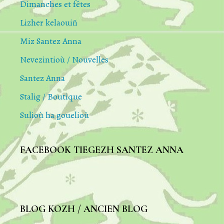
Dimanches et fêtes
Lizher kelaouiñ
Miz Santez Anna
Nevezintioù / Nouvelles
Santez Anna
Stalig / Boutique
Sulioù ha gouelioù
FACEBOOK TIEGEZH SANTEZ ANNA
BLOG KOZH / ANCIEN BLOG