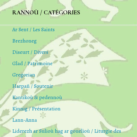
RANNOÙ / CATÉGORIES
Ar Sent / Les Saints
Brezhoneg
Diseurt / Divers
Glad / Patrimoine
Gregorian
Harpañ / Soutenir
Kantikoù & pedennoù
Kinnig / Présentation
Lann-Anna
Liderezh ar Sulioù hag ar gouelioù / Liturgie des