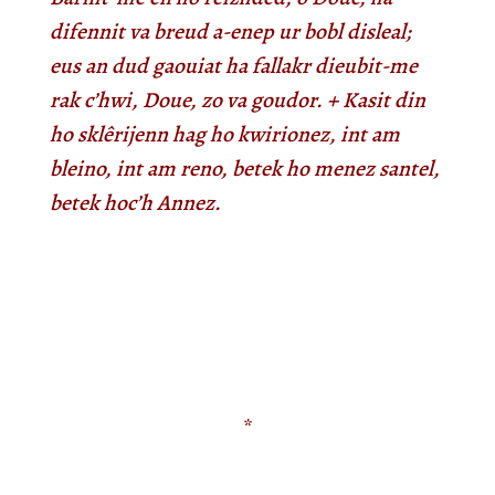
difennit va breud a-enep ur bobl disleal;
eus an dud gaouiat ha fallakr dieubit-me
rak c’hwi, Doue, zo va goudor.
+
Kasit din
ho sklêrijenn hag ho kwirionez, int am
bleino, int am reno, betek ho menez santel,
betek hoc’h Annez.
audi
*