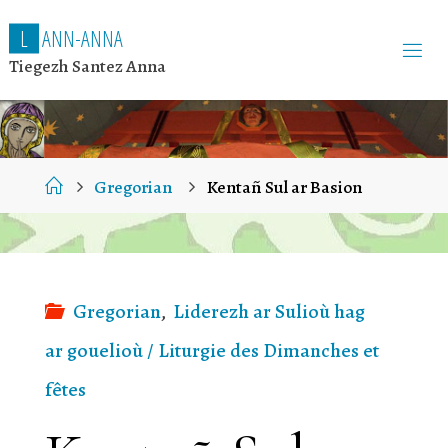
L
A
N
N
-
A
N
N
A
Tiegezh Santez Anna
Home
Gregorian
Kentañ Sul ar Basion
Gregorian
,
Liderezh ar Sulioù hag
ar gouelioù / Liturgie des Dimanches et
fêtes