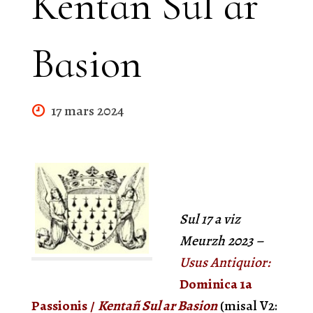
Kentañ Sul ar
Basion
17 mars 2024
Sul
17
a viz
Meurzh
202
3
–
Usus Antiquior
:
Dominica 1a
Passionis
/
Kentañ Sul ar Basion
(misal V2: