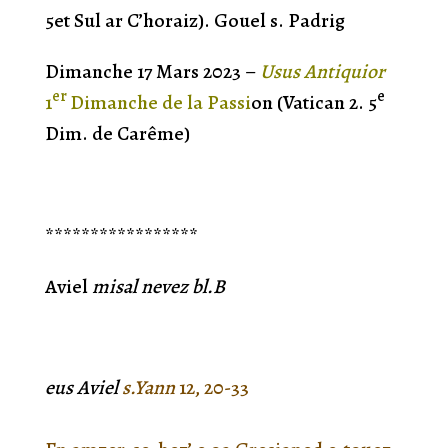
5et Sul ar C’horaiz). Gouel s. Padrig
Dimanche 17 Mars 2023 –
Usus Antiquio
r
e
r
e
1
Dimanche de la Passi
on (Vatican 2. 5
Dim. de Carême)
*****************
Aviel
misal nevez bl.B
eus Aviel
s.Yann
12, 20-33