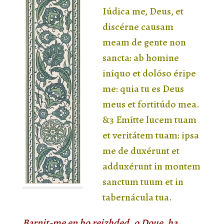
Iúdica me, Deus, et
discérne causam
meam de gente non
sancta: ab homine
iníquo et dolóso éripe
me: quia tu es Deus
meus et fortitúdo mea.
&3 Emítte lucem tuam
et veritátem tuam: ipsa
me de duxérunt et
adduxérunt in montem
sanctum tuum et in
tabernácula tua.
Barnit-me en ho reizhded, o Doue, ha