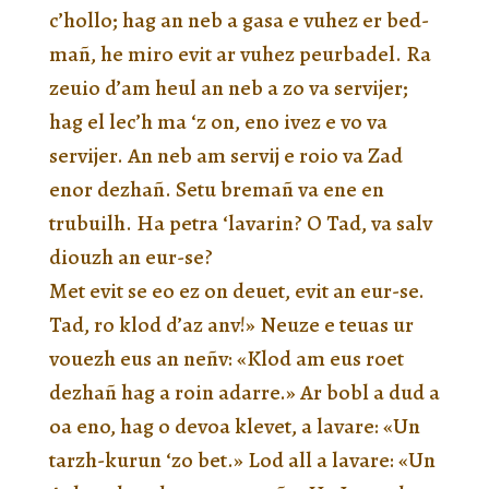
c’hollo; hag an neb a gasa e vuhez er bed-
mañ, he miro evit ar vuhez peurbadel. Ra
zeuio d’am heul an neb a zo va servijer;
hag el lec’h ma ‘z on, eno ivez e vo va
servijer. An neb am servij e roio va Zad
enor dezhañ. Setu bremañ va ene en
trubuilh. Ha petra ‘lavarin? O Tad, va salv
diouzh an eur-se?
Met evit se eo ez on deuet, evit an eur-se.
Tad, ro klod d’az anv!» Neuze e teuas ur
vouezh eus an neñv: «Klod am eus roet
dezhañ hag a roin adarre.» Ar bobl a dud a
oa eno, hag o devoa klevet, a lavare: «Un
tarzh-kurun ‘zo bet.» Lod all a lavare: «Un