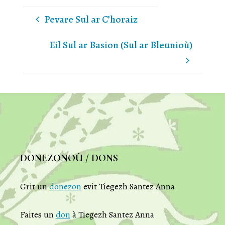
Pevare Sul ar C’horaiz
Eil Sul ar Basion (Sul ar Bleunioù)
DONEZONOÙ / DONS
Grit un
donezon
evit Tiegezh Santez Anna
Faites un
don
à Tiegezh Santez Anna