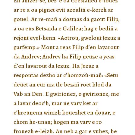
En amzer-se, bez’ e oa Gresianed e-touez
ar re a oa pignet evit azeuliñ e-kerzh ar
gouel. Ar re-mañ a dostaas da gaout Filip,
a oa eus Betsaida e Galilea; hag e bediñ a
rejont evel-henn: «Aotrou, gwelout Jezuz a
garfemp.» Mont a reas Filip d’en lavarout
da Andrev; Andrev ha Filip neuze a yeas
d’en lavarout da Jezuz. Ha Jezuz a
respontas dezho ar c’homzoù-mañ: «Setu
deuet an eur ma tle bezañ roet klod da
Vab an Den. E gwirionez, e gwirionez, me
a lavar deoc’h, mar ne varv ket ar
c’hreunenn winizh kouezhet en douar, e
chom he-unan; hogen ma varv e ro
frouezh e-leizh. An neb a gar e vuhez, he