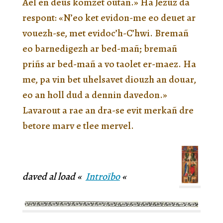
Ael en deus komzet outañ.» Ha Jezuz da
respont: «N’eo ket evidon-me eo deuet ar
vouezh-se, met evidoc’h-C’hwi. Bremañ
eo barnedigezh ar bed-mañ; bremañ
priñs ar bed-mañ a vo taolet er-maez. Ha
me, pa vin bet uhelsavet diouzh an douar,
eo an holl dud a dennin davedon.»
Lavarout a rae an dra-se evit merkañ dre
betore marv e tlee mervel.
daved al load «
Introïbo
«