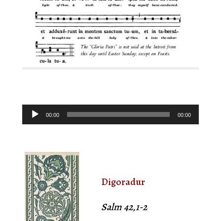
eur
Lecteur
00:00
00:00
audio
audio
Digoradur
Salm 42,1-2