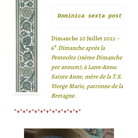
Dominica 
sex
ta post Pen
Dimanche
20
Juillet
202
5
–
e
6
Dimanche
après la
Pentecôte
(
1
6
ème Dimanche
per annum
); à Lann-Anna:
Sainte Anne, mère de la T.S.
Vierge Marie, patronne de la
Bretagne.
*+*+*+*+*+*+*+*+*+*+*+*