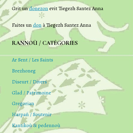
Grit un
donezon
evit Tiegezh Santez Anna
Faites un
don
à Tiegezh Santez Anna
RANNOÙ / CATÉGORIES
Ar Sent / Les Saints
Brezhoneg
Diseurt / Divers
Glad / Patrimoine
Gregorian
Harpañ / Soutenir
Kantikoù & pedennoù