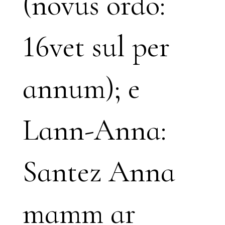
(novus ordo:
16vet sul per
annum); e
Lann-Anna:
Santez Anna
mamm ar