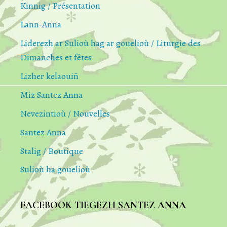
Kinnig / Présentation
Lann-Anna
Liderezh ar Sulioù hag ar gouelioù / Liturgie des
Dimanches et fêtes
Lizher kelaouiñ
Miz Santez Anna
Nevezintioù / Nouvelles
Santez Anna
Stalig / Boutique
Sulioù ha gouelioù
FACEBOOK TIEGEZH SANTEZ ANNA