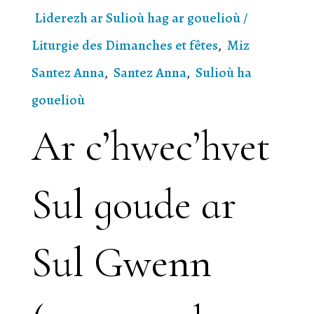
Liderezh ar Sulioù hag ar gouelioù /
Liturgie des Dimanches et fêtes
,
Miz
Santez Anna
,
Santez Anna
,
Sulioù ha
gouelioù
Ar c’hwec’hvet
Sul goude ar
Sul Gwenn