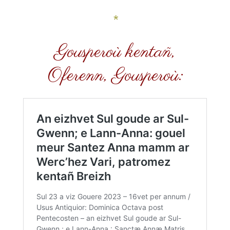
*
Gousperoù kentañ,
Oferenn, Gousperoù: