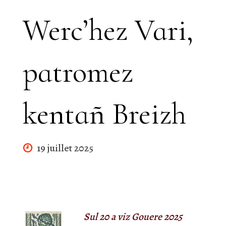
Werc’hez Vari,
patromez
kentañ Breizh
19 juillet 2025
Sul
20
a viz
Gouere
2025