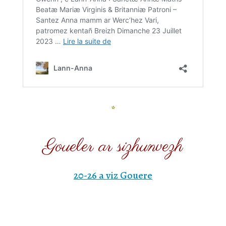
*
Goueler ar sizhunvezh
20-26 a viz Gouere