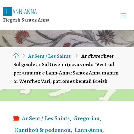
L
A
N
N
-
A
N
N
A
Tiegezh Santez Anna
Home
Ar Sent / Les Saints
Ar c’hwec’hvet
Sul goude ar Sul Gwenn (novus ordo: 16vet sul
per annum); e Lann-Anna: Santez Anna mamm
ar Werc’hez Vari, patromez kentañ Breizh
Ar Sent / Les Saints
,
Gregorian
,
Kantikoù & pedennoù
,
Lann-Anna
,