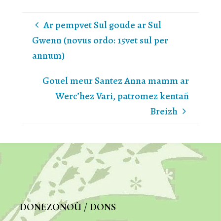
Ar pempvet Sul goude ar Sul
Gwenn (novus ordo: 15vet sul per
annum)
Gouel meur Santez Anna mamm ar
Werc’hez Vari, patromez kentañ
Breizh
DONEZONOÙ / DONS