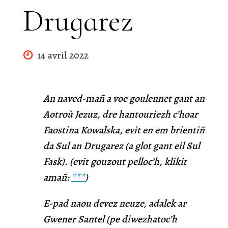
Drugarez
14 avril 2022
An naved-mañ a voe goulennet gant an
Aotroù Jezuz, dre hantouriezh c’hoar
Faostina Kowalska, evit en em brientiñ
da Sul an Drugarez (a glot gant eil Sul
Fask). (evit gouzout pelloc’h, klikit
amañ:
***
)
E-pad naou devez neuze, adalek ar
Gwener Santel (pe diwezhatoc’h