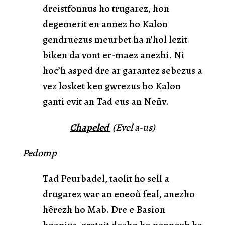
dreistfonnus ho trugarez, hon
degemerit en annez ho Kalon
gendruezus meurbet ha n’hol lezit
biken da vont er-maez anezhi. Ni
hoc’h asped dre ar garantez sebezus a
vez losket ken gwrezus ho Kalon
ganti evit an Tad eus an Neñv.
Chapeled
(Evel a-us)
Pedomp
Tad Peurbadel, taolit ho sell a
drugarez war an eneoù feal, anezho
hêrezh ho Mab. Dre e Basion