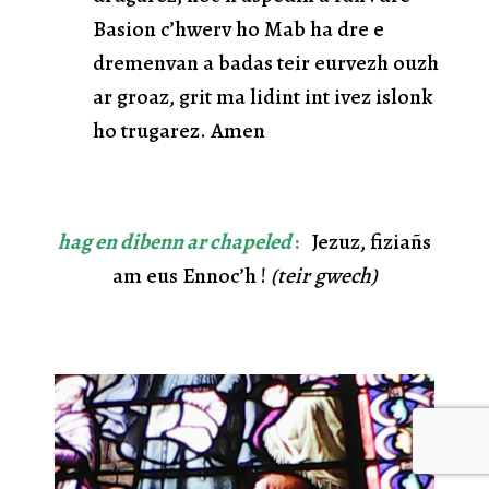
Basion c’hwerv ho Mab ha dre e
dremenvan a badas teir eurvezh ouzh
ar groaz, grit ma lidint int ivez islonk
ho trugarez. Amen
hag en dibenn
ar chapeled
:
Jezuz, fiziañs
am eus Ennoc’h !
(teir gwech)