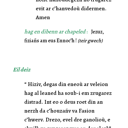
evit ar c’hanvedoù didermen.
Amen
hag en dibenn
ar chapeled
:
Jezuz,
fiziañs am eus Ennoc’h !
(teir gwech)
Eil deiz
“ Hiziv, degas din eneoù ar veleion
hag al leaned ha soub-i em zrugarez
distrad. Int eo o deus roet din an
nerzh da c’houzañv va Fasion
c’hwerv. Drezo, evel dre ganolioù, e