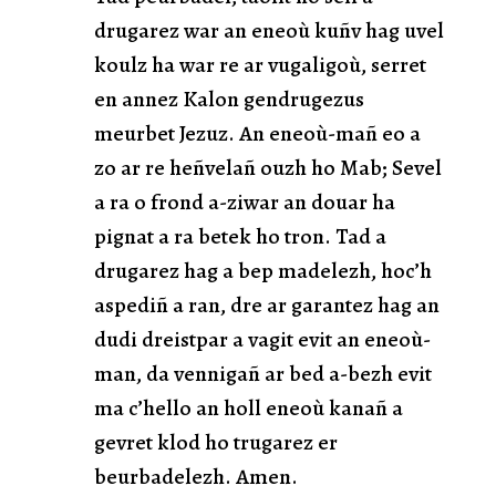
drugarez war an eneoù kuñv hag uvel
koulz ha war re ar vugaligoù, serret
en annez Kalon gendrugezus
meurbet Jezuz. An eneoù-mañ eo a
zo ar re heñvelañ ouzh ho Mab; Sevel
a ra o frond a-ziwar an douar ha
pignat a ra betek ho tron. Tad a
drugarez hag a bep madelezh, hoc’h
aspediñ a ran, dre ar garantez hag an
dudi dreistpar a vagit evit an eneoù-
man, da vennigañ ar bed a-bezh evit
ma c’hello an holl eneoù kanañ a
gevret klod ho trugarez er
beurbadelezh. Amen.