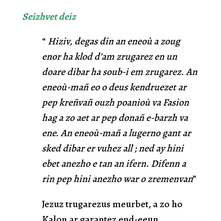
Seizhvet deiz
“
Hiziv, degas din an eneoù a zoug
enor ha klod d’am zrugarez en un
doare dibar ha soub-i em zrugarez. An
eneoù-mañ eo o deus kendruezet ar
pep kreñvañ ouzh poanioù va Fasion
hag a zo aet ar pep donañ e-barzh va
ene. An eneoù-mañ a lugerno gant ar
sked dibar er vuhez all ; ned ay hini
ebet anezho e tan an ifern. Difenn a
rin pep hini anezho war o zremenvan
”
Jezuz trugarezus meurbet, a zo ho
Kalon ar garantez end-eeun,