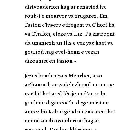
disivouderion hag ar renavied ha
soub-i e meurvor va zrugarez. Em
Fasion c’hwerv e fregent va C’horf ha
va C’halon, eleze va Iliz. Pa zistroont
da unaniezh an Iliz e vez yac’haet va
goulioù hag evel-henn e vezan
dizoaniet en Fasion »
Jezus kendruezus Meurbet, a zo
ac’hanoc’h ar vadelezh end-eunn, ne
nac’hit ket ar sklêrijenn d’ar re he
goulenn diganeoc’h. degemerit en
annez ho Kalon gendruezus meurbet
eneoù an disivouderion hag ar
renavied. Dre ho sklêrijenn, o