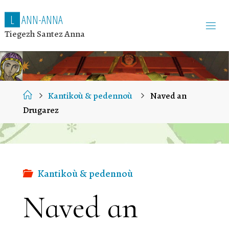
L
A
N
N
-
A
N
N
A
Tiegezh Santez Anna
Home
Kantikoù & pedennoù
Naved an
Drugarez
Kantikoù & pedennoù
Naved an