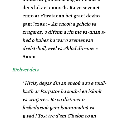
deus lakaet ennoc’h. Ra vo sevenet
enno ar c’hrataenn bet graet dezho
gant Jezuz : «
An eneoù a gehelo va
zrugarez, o difenn a rin me va-unan a-
hed o buhez ha war o zremenvan
dreist-holl, evel va c’hlod din-me.
»
Amen
Eizhvet
deiz
“
Hiviz, degas din an eneoù a zo e toull-
bac’h ar Purgator ha soub-i en islonk
va zrugarez. Ra vo distanet o
loskadurioù gant koummadoù va
gwad ! Tost tre d’am C’halon eo an