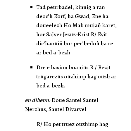
Tad peurbadel, kinnig a ran
deoc’h Korf, ha Gwad, Ene ha
doueelezh Ho Mab muiañ karet,
hor Salver Jezuz-Krist R/ Evit
dic’haouiñ hor pec’hedoù ha re
ar bed a-bezh
Dre e basion boanius R / Bezit
trugarezus ouzhimp hag ouzh ar
bed a-bezh.
en dibenn:
Doue Santel Santel
Nerzhus, Santel Divarvel
R/ Ho pet truez ouzhimp hag