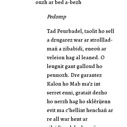
ouzh ar bed a-bezh
Pedomp
Tad Peurbadel, taolit ho sell
a drugarez war ar strolllad-
mañ a zibabidi, eneoù ar
veleion hag al leaned. O
leugnit gant galloud ho
pennozh. Dre garantez
Kalon ho Mab ma’z int
serret enni, gratait dezho
ho nerzh hag ho sklêrijenn
evit ma c’hellint henchañ ar
re all war hent ar