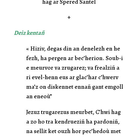
hag ar Spered Santel
+
Deiz kentañ
« Hiziv, degas din an denelezh en he
fezh, ha pergen ar bec’herion. Soub-i
e meurvor va zrugarez; va frealziñ a
ri evel-henn eus ar glac’har c’hwerv
ma’z on diskennet ennañ gant emgoll
an eneoù”
Jezuz trugarezus meurbet, C’hwi hag
a zo ho tra kendrueziñ ha pardoniñ,
na sellit ket ouzh hor pec’hedoù met