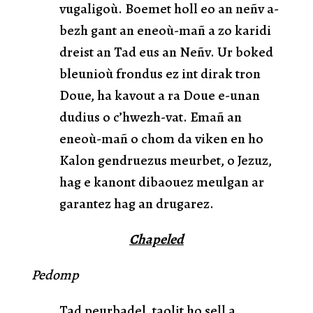
vugaligoù. Boemet holl eo an neñv a-
bezh gant an eneoù-mañ a zo karidi
dreist an Tad eus an Neñv. Ur boked
bleunioù frondus ez int dirak tron
Doue, ha kavout a ra Doue e-unan
dudius o c’hwezh-vat. Emañ an
eneoù-mañ o chom da viken en ho
Kalon gendruezus meurbet, o Jezuz,
hag e kanont dibaouez meulgan ar
garantez hag an drugarez.
Chapeled
Pedomp
Tad peurbadel, taolit ho sell a