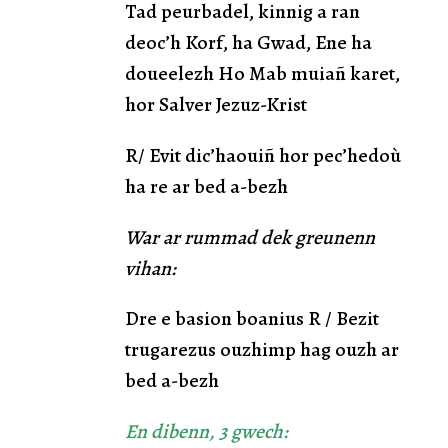
Tad peurbadel, kinnig a ran
deoc’h Korf, ha Gwad, Ene ha
doueelezh Ho Mab muiañ karet,
hor Salver Jezuz-Krist
R/ Evit dic’haouiñ hor pec’hedoù
ha re ar bed a-bezh
War ar rummad dek greunenn
vihan:
Dre e basion boanius R / Bezit
trugarezus ouzhimp hag ouzh ar
bed a-bezh
En dibenn, 3 gwech: