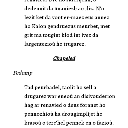
dedennit da unaniezh an iliz. N’o
lezit ket da vont er-maez eus annez
ho Kalon gendruezus meurbet, met
grit ma tougint klod int ivez da
largentezioù ho trugarez.
Chapeled
Pedomp
Tad peurbadel, taolit ho sell a
drugarez war eneoù an disivouderion
hag ar renavied o deus foranet ho
pennozhioù ha drougimplijet ho
krasoù o terc’hel pennek en o fazioù.