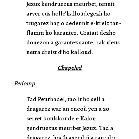
Jezuz kendruezus meurbet, tennit
arver eus hollc’halloudegezh ho
trugarez hag o dedennit e-kreiz tan-
flamm ho karantez. Gratait dezho
donezon a garantez santel rak n’eus
netra dreist d’ho kalloud.
Chapeled
Pedomp
Tad Peurbadel, taolit ho sell a
drugarez war an eneoù yen a zo
serret koulskoude e Kalon
gendruezus meurbet Jezuz. Tad a
drugarez, hoc’h aspediñ a ran : dre