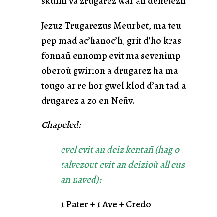
skuilh va zrugarez war an denelezh”
Jezuz Trugarezus Meurbet, ma teu
pep mad ac’hanoc’h, grit d’ho kras
fonnañ ennomp evit ma sevenimp
oberoù gwirion a drugarez ha ma
tougo ar re hor gwel klod d’an tad a
drugarez a zo en Neñv.
Chapeled:
evel evit an deiz kentañ (hag o
talvezout evit an deizioù all eus
an naved):
1 Pater + 1 Ave + Credo