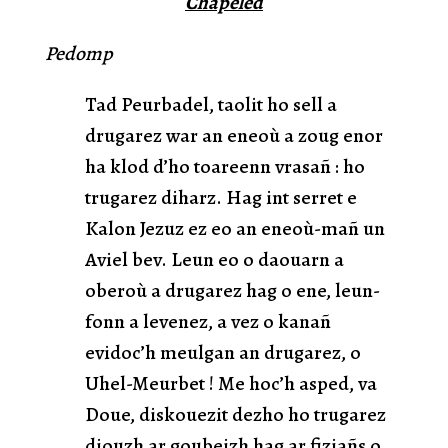
Chapeled
Pedomp
Tad Peurbadel, taolit ho sell a
drugarez war an eneoù a zoug enor
ha klod d’ho toareenn vrasañ : ho
trugarez diharz. Hag int serret e
Kalon Jezuz ez eo an eneoù-mañ un
Aviel bev. Leun eo o daouarn a
oberoù a drugarez hag o ene, leun-
fonn a levenez, a vez o kanañ
evidoc’h meulgan an drugarez, o
Uhel-Meurbet ! Me hoc’h asped, va
Doue, diskouezit dezho ho trugarez
diouzh ar goubeizh hag ar fiziañs o