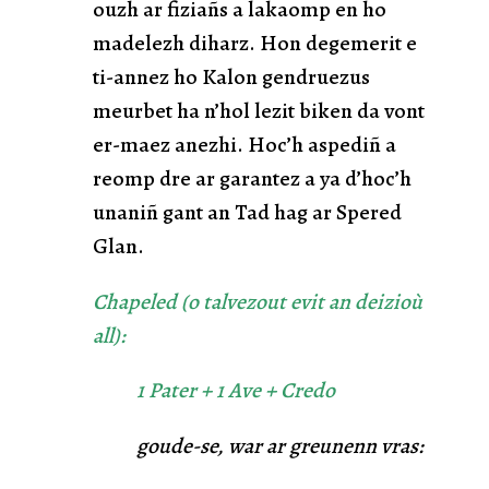
ouzh ar fiziañs a lakaomp en ho
madelezh diharz. Hon degemerit e
ti-annez ho Kalon gendruezus
meurbet ha n’hol lezit biken da vont
er-maez anezhi. Hoc’h aspediñ a
reomp dre ar garantez a ya d’hoc’h
unaniñ gant an Tad hag ar Spered
Glan.
Chapeled (o talvezout evit an deizioù
all):
1 Pater + 1 Ave + Credo
goude-se, war ar greunenn vras: