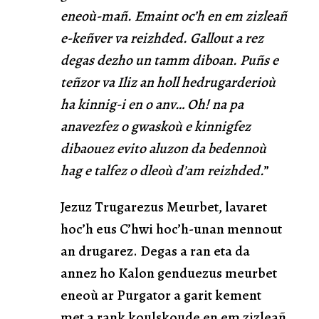
eneoù-mañ. Emaint oc’h en em zizleañ
e-keñver va reizhded. Gallout a rez
degas dezho un tamm diboan. Puñs e
teñzor va Iliz an holl hedrugarderioù
ha kinnig-i en o anv… Oh! na pa
anavezfez o gwaskoù e kinnigfez
dibaouez evito aluzon da bedennoù
hag e talfez o dleoù d’am reizhded.
”
Jezuz Trugarezus Meurbet, lavaret
hoc’h eus C’hwi hoc’h-unan mennout
an drugarez. Degas a ran eta da
annez ho Kalon genduezus meurbet
eneoù ar Purgator a garit kement
met a rank koulskoude en em zizleañ