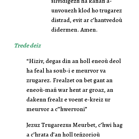
silvidigezh ha kanañ a-
unvouezh klod ho trugarez
distrad, evit ar c’hantvedoù
didermen. Amen.
Trede deiz
“Hiziv, degas din an holl eneoù deol
ha feal ha soub-i e meurvor va
zrugarez. Frealzet on bet gant an
eneoù-mañ war hent ar groaz, an
dakenn frealz e voent e-kreiz ur
meurvor a c’’hwervoni”
Jezuz Trugarezus Meurbet, c’hwi hag
a c’hrata d’an holl teñzorioù