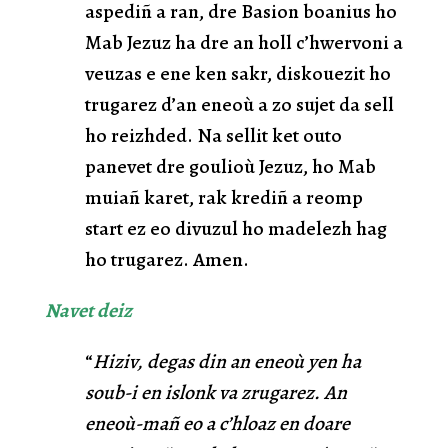
aspediñ a ran, dre Basion boanius ho
Mab Jezuz ha dre an holl c’hwervoni a
veuzas e ene ken sakr, diskouezit ho
trugarez d’an eneoù a zo sujet da sell
ho reizhded. Na sellit ket outo
panevet dre goulioù Jezuz, ho Mab
muiañ karet, rak krediñ a reomp
start ez eo divuzul ho madelezh hag
ho trugarez. Amen.
Navet
deiz
“
Hiziv, degas din an eneoù yen ha
soub-i en islonk va zrugarez. An
eneoù-mañ eo a c’hloaz en doare