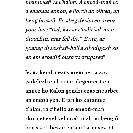
poaniusañ va c’halon. A eneoù-mañ eo
a enaouas ennon, e liorzh an olived, an
heug brasañ. En abeg dezho eo m’eus
youc’het: “Tad, kas ar c’haliriad-mañ
diouzhin, mar fell dit.” Evito, ar
goanag diwezhañ-holl a silvidigezh zo
en em erbediñ ouzh va zrugarez
”
Jezuz kendruezus meurbet, a zo ar
vadelezh end-eeun, degemerit en
annez ho Kalon gendruezus meurbet
an eneoù yen. E tan ho karantez
c’hlan, ra c’hello an eneoù-mañ
skornet evel kelanoù ouzh ho heugiñ
ken start, bezañ entanet a-nevez. O