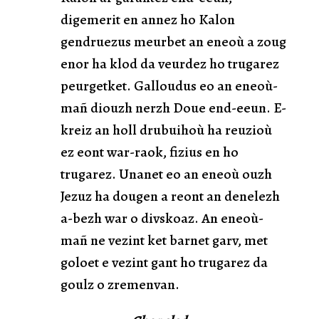
digemerit en annez ho Kalon
gendruezus meurbet an eneoù a zoug
enor ha klod da veurdez ho trugarez
peurgetket. Galloudus eo an eneoù-
mañ diouzh nerzh Doue end-eeun. E-
kreiz an holl drubuihoù ha reuzioù
ez eont war-raok, fizius en ho
trugarez. Unanet eo an eneoù ouzh
Jezuz ha dougen a reont an denelezh
a-bezh war o divskoaz. An eneoù-
mañ ne vezint ket barnet garv, met
goloet e vezint gant ho trugarez da
goulz o zremenvan.