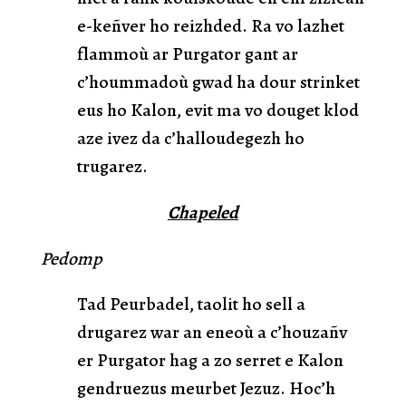
e-keñver ho reizhded. Ra vo lazhet
flammoù ar Purgator gant ar
c’hoummadoù gwad ha dour strinket
eus ho Kalon, evit ma vo douget klod
aze ivez da c’halloudegezh ho
trugarez.
Chapeled
Pedomp
Tad Peurbadel, taolit ho sell a
drugarez war an eneoù a c’houzañv
er Purgator hag a zo serret e Kalon
gendruezus meurbet Jezuz. Hoc’h