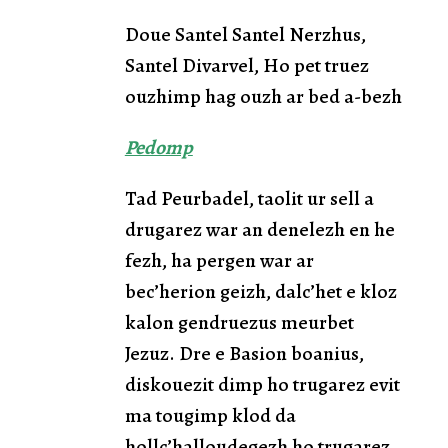
Doue Santel Santel Nerzhus,
Santel Divarvel, Ho pet truez
ouzhimp hag ouzh ar bed a-bezh
Pedomp
Tad Peurbadel, taolit ur sell a
drugarez war an denelezh en he
fezh, ha pergen war ar
bec’herion geizh, dalc’het e kloz
kalon gendruezus meurbet
Jezuz. Dre e Basion boanius,
diskouezit dimp ho trugarez evit
ma tougimp klod da
hollc’halloudegezh ho trugarez