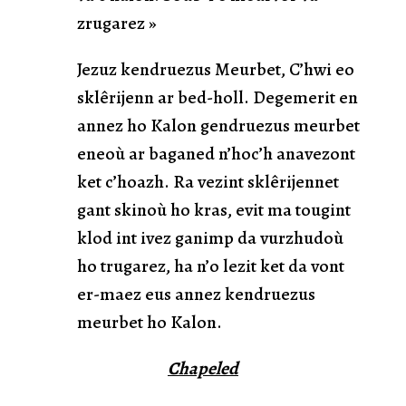
zrugarez »
Jezuz kendruezus Meurbet, C’hwi eo
sklêrijenn ar bed-holl. Degemerit en
annez ho Kalon gendruezus meurbet
eneoù ar baganed n’hoc’h anavezont
ket c’hoazh. Ra vezint sklêrijennet
gant skinoù ho kras, evit ma tougint
klod int ivez ganimp da vurzhudoù
ho trugarez, ha n’o lezit ket da vont
er-maez eus annez kendruezus
meurbet ho Kalon.
Chapeled