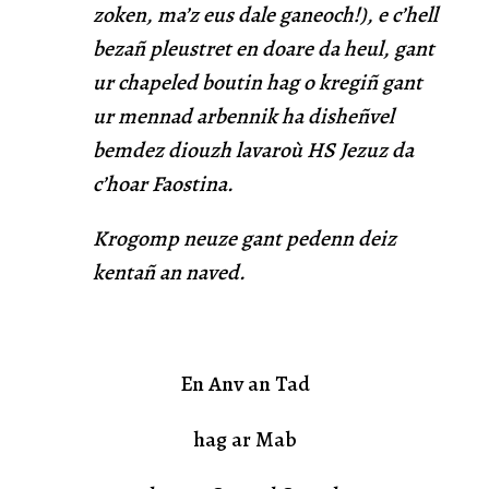
zoken, ma’z eus dale ganeoch!), e c’hell
bezañ pleustret en doare da heul, gant
ur chapeled boutin hag o kregiñ gant
ur mennad arbennik ha disheñvel
bemdez diouzh lavaroù HS Jezuz da
c’hoar Faostina.
Krogomp neuze gant pedenn deiz
kentañ an naved.
En Anv an Tad
hag ar Mab