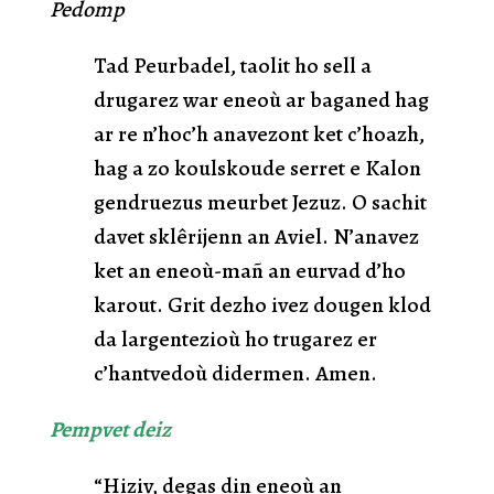
Pedomp
Tad Peurbadel, taolit ho sell a
drugarez war eneoù ar baganed hag
ar re n’hoc’h anavezont ket c’hoazh,
hag a zo koulskoude serret e Kalon
gendruezus meurbet Jezuz. O sachit
davet sklêrijenn an Aviel. N’anavez
ket an eneoù-mañ an eurvad d’ho
karout. Grit dezho ivez dougen klod
da largentezioù ho trugarez er
c’hantvedoù didermen. Amen.
Pempvet deiz
“Hiziv, degas din eneoù an