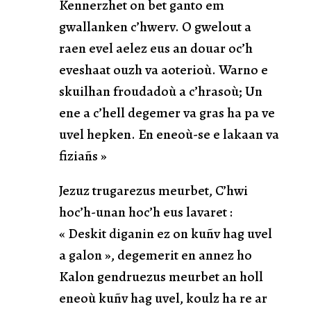
Kennerzhet on bet ganto em
gwallanken c’hwerv. O gwelout a
raen evel aelez eus an douar oc’h
eveshaat ouzh va aoterioù. Warno e
skuilhan froudadoù a c’hrasoù; Un
ene a c’hell degemer va gras ha pa ve
uvel hepken. En eneoù-se e lakaan va
fiziañs »
Jezuz trugarezus meurbet, C’hwi
hoc’h-unan hoc’h eus lavaret :
« Deskit diganin ez on kuñv hag uvel
a galon », degemerit en annez ho
Kalon gendruezus meurbet an holl
eneoù kuñv hag uvel, koulz ha re ar