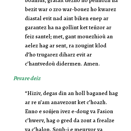
boanius, gratait dezho ho pennozh ha
bezit war o zro war-bouez ho kwarez
diastal evit nad aint biken enep ar
garantez ha na gollint ket teñzor ar
feiz santel; met, gant mouezhioù an
aelez hag ar sent, ra zougint klod
d’ho trugarez diharz evit ar
c’hantvedoù didermen. Amen.
Pevare deiz
“Hiziv, degas din an holl baganed hag
ar re n’am anavezont ket c’hoazh.
Enno e soñjen ivez e-doug va Fasion
c’hwerv, hag o gred da zont a frealze
va c’halon. Soub-i e meurvor va