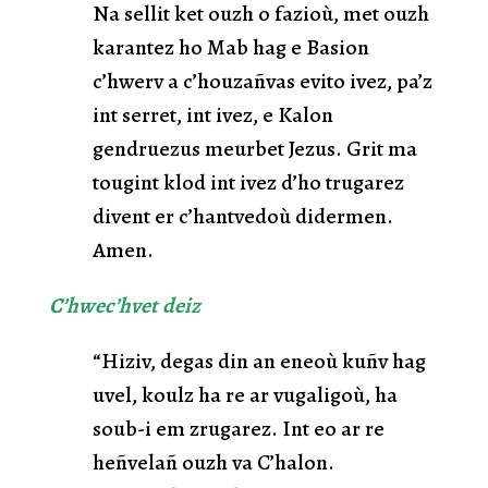
Na sellit ket ouzh o fazioù, met ouzh
karantez ho Mab hag e Basion
c’hwerv a c’houzañvas evito ivez, pa’z
int serret, int ivez, e Kalon
gendruezus meurbet Jezus. Grit ma
tougint klod int ivez d’ho trugarez
divent er c’hantvedoù didermen.
Amen.
C’hwec’hvet
deiz
“Hiziv, degas din an eneoù kuñv hag
uvel, koulz ha re ar vugaligoù, ha
soub-i em zrugarez. Int eo ar re
heñvelañ ouzh va C’halon.