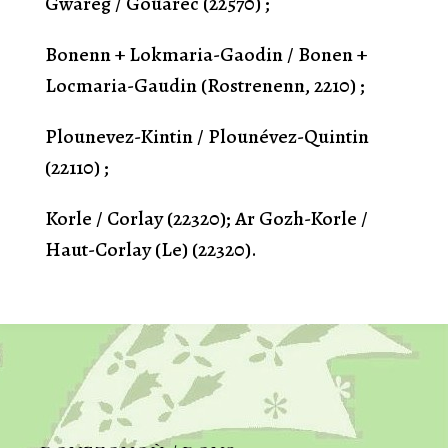
Gwareg / Gouarec (22570) ;
Bonenn + Lokmaria-Gaodin / Bonen +
Locmaria-Gaudin (Rostrenenn, 2210) ;
Plounevez-Kintin / Plounévez-Quintin
(22110) ;
Korle / Corlay (22320); Ar Gozh-Korle /
Haut-Corlay (Le) (22320).