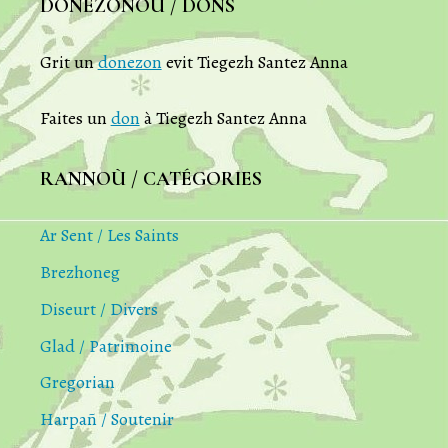
DONEZONOÙ / DONS
Grit un
donezon
evit Tiegezh Santez Anna
Faites un
don
à Tiegezh Santez Anna
RANNOÙ / CATÉGORIES
Ar Sent / Les Saints
Brezhoneg
Diseurt / Divers
Glad / Patrimoine
Gregorian
Harpañ / Soutenir