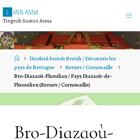
L
A
N
N
-
A
N
N
A
Tiegezh Santez Anna
Home
Dizoleiñ broioù Breizh / Découvrir les
pays de Bretagne
Kernev / Cornouaille
Bro-Diazaoù-Plusulian / Pays Diazaoù-de-
Plussulien (Kernev / Cornouaille)
Bro-Diazaoù-