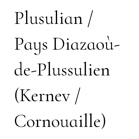
Plusulian /
Pays Diazaoù-
de-Plussulien
(Kernev /
Cornouaille)