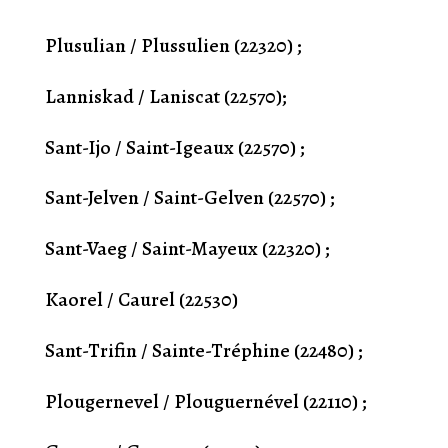
Plusulian / Plussulien (22320) ;
Lanniskad / Laniscat (22570);
Sant-Ijo / Saint-Igeaux (22570) ;
Sant-Jelven / Saint-Gelven (22570) ;
Sant-Vaeg / Saint-Mayeux (22320) ;
Kaorel / Caurel (22530)
Sant-Trifin / Sainte-Tréphine (22480) ;
Plougernevel / Plouguernével (22110) ;