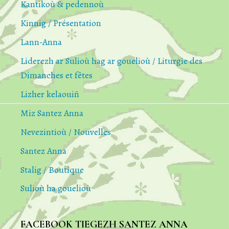
Kantikoù & pedennoù
Kinnig / Présentation
Lann-Anna
Liderezh ar Sulioù hag ar gouelioù / Liturgie des
Dimanches et fêtes
Lizher kelaouiñ
Miz Santez Anna
Nevezintioù / Nouvelles
Santez Anna
Stalig / Boutique
Sulioù ha gouelioù
FACEBOOK TIEGEZH SANTEZ ANNA