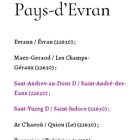
Pays-d’Evran
Evrann / Évran (22630) ;
Maez-Geraod / Les Champs-
Géraux (22630) ;
Sant-Andrev-an-Dour D / Saint-André-des-
Eaux (22630) ;
Sant-Yuzeg D / Saint-Judoce (22630) ;
Ar C’haeoù / Quiou (Le) (22630) ;