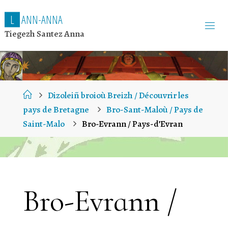
L
A
N
N
-
A
N
N
A
Tiegezh Santez Anna
Home
Dizoleiñ broioù Breizh / Découvrir les
pays de Bretagne
Bro-Sant-Maloù / Pays de
Saint-Malo
Bro-Evrann / Pays-d’Evran
Bro-Evrann /