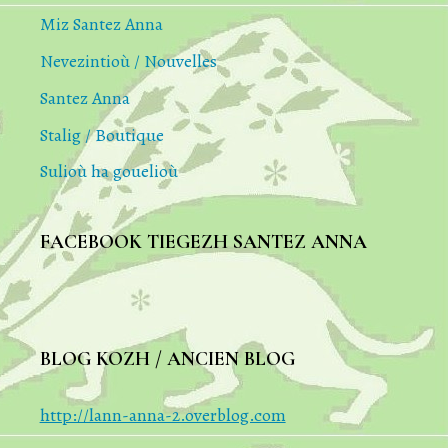
Miz Santez Anna
Nevezintioù / Nouvelles
Santez Anna
Stalig / Boutique
Sulioù ha gouelioù
FACEBOOK TIEGEZH SANTEZ ANNA
BLOG KOZH / ANCIEN BLOG
http://lann-anna-2.overblog.com