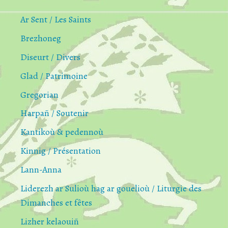
Ar Sent / Les Saints
Brezhoneg
Diseurt / Divers
Glad / Patrimoine
Gregorian
Harpañ / Soutenir
Kantikoù & pedennoù
Kinnig / Présentation
Lann-Anna
Liderezh ar Sulioù hag ar gouelioù / Liturgie des
Dimanches et fêtes
Lizher kelaouiñ