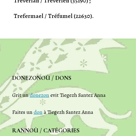
Treverian / Trévérien (35190) ;
Trefermael / Tréfumel (22630).
DONEZONOÙ / DONS
Grit un
donezon
evit Tiegezh Santez Anna
Faites un
don
à Tiegezh Santez Anna
RANNOÙ / CATÉGORIES